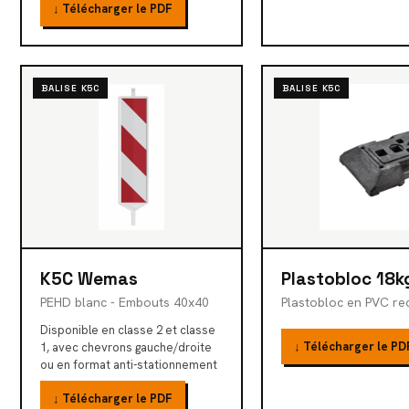
↓ Télécharger le PDF
BALISE K5C
BALISE K5C
K5C Wemas
Plastobloc 18k
PEHD blanc - Embouts 40x40
Plastobloc en PVC rec
Disponible en classe 2 et classe
↓ Télécharger le PD
1, avec chevrons gauche/droite
ou en format anti-stationnement
↓ Télécharger le PDF