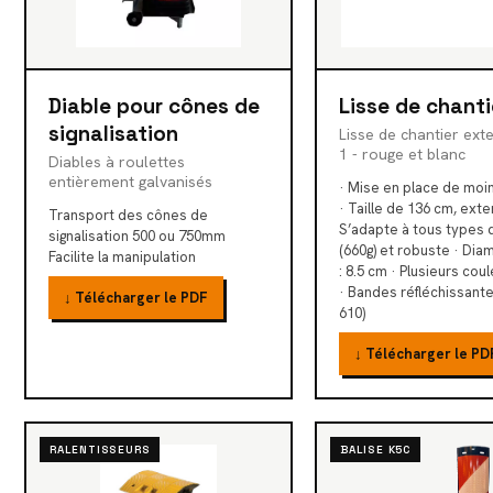
Diable pour cônes de
Lisse de chantie
signalisation
Lisse de chantier ext
1 - rouge et blanc
Diables à roulettes
entièrement galvanisés
· Mise en place de moi
· Taille de 136 cm, exte
Transport des cônes de
S’adapte à tous types 
signalisation 500 ou 750mm
(660g) et robuste · Dia
Facilite la manipulation
: 8.5 cm · Plusieurs cou
· Bandes réfléchissant
↓ Télécharger le PDF
610)
↓ Télécharger le PD
RALENTISSEURS
BALISE K5C