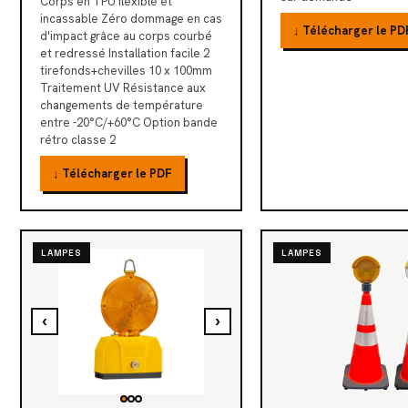
Corps en TPU flexible et
incassable Zéro dommage en cas
↓ Télécharger le PD
d'impact grâce au corps courbé
et redressé Installation facile 2
tirefonds+chevilles 10 x 100mm
Traitement UV Résistance aux
changements de température
entre -20°C/+60°C Option bande
rétro classe 2
↓ Télécharger le PDF
LAMPES
LAMPES
‹
›