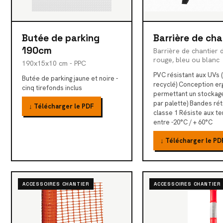
Butée de parking
Barrière de cha
190cm
Barrière de chantier 
rouge, bleu ou blanc
190x15x10 cm - PPC
PVC résistant aux UVs 
Butée de parking jaune et noire -
recyclé) Conception e
cinq tirefonds inclus
permettant un stockage
par palette) Bandes ré
↓ Télécharger le PDF
classe 1 Résiste aux t
entre -20°C / + 60°C
↓ Télécharger le PD
ACCESSOIRES CHANTIER
ACCESSOIRES CHANTIER