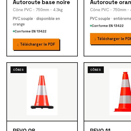
Autoroute base noire
Autoroute ora
Cône PVC - 750mm - 4.3kg
Cône PVC - 750mm - 
PVC souple · disponible en
PVC souple · entièrem
orange
Conforme EN 13422
Conforme EN 13422
↓ Télécharger le PD
↓ Télécharger le PDF
CÔNES
CÔNES
REVO 08
REVO 11